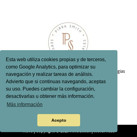
Esta web utiliza cookies propias y de terceros,
como Google Analytics, para optimizar su
Inicio
Quién soy
Servicios editoriales
Antologias
navegación y realizar tareas de análisis.
Contacto
Advierto que si continuas navegando, aceptas
su uso. Puedes cambiar la configuración,
desactivarlas u obtener más información.
Más información
Política de privacidad
Política de cookies
Acepto
Neve
| Copyright © 2025 Pirra Smith |
WordPress