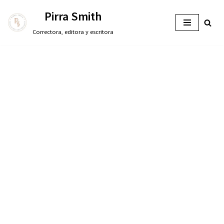
Pirra Smith
Saltar
Correctora, editora y escritora
al
contenido