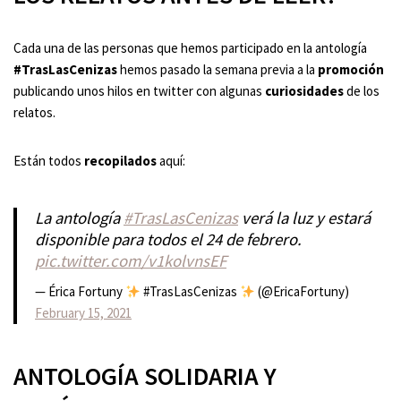
Cada una de las personas que hemos participado en la antología
#TrasLasCenizas
hemos pasado la semana previa a la
promoción
publicando unos hilos en twitter con algunas
curiosidades
de los
relatos.
Están todos
recopilados
aquí:
La antología
#TrasLasCenizas
verá la luz y estará
disponible para todos el 24 de febrero.
pic.twitter.com/v1kolvnsEF
— Érica Fortuny
#TrasLasCenizas
(@EricaFortuny)
February 15, 2021
ANTOLOGÍA SOLIDARIA Y