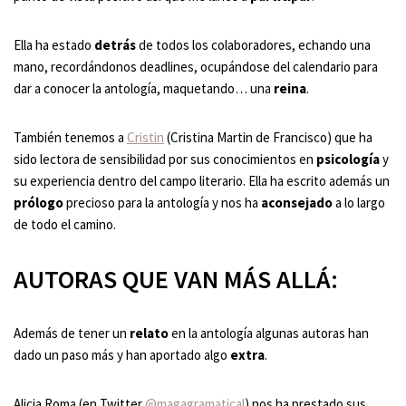
Ella ha estado
detrás
de todos los colaboradores, echando una
mano, recordándonos deadlines, ocupándose del calendario para
dar a conocer la antología, maquetando… una
reina
.
También tenemos a
Cristin
(Cristina Martin de Francisco) que ha
sido lectora de sensibilidad por sus conocimientos en
psicología
y
su experiencia dentro del campo literario. Ella ha escrito además un
prólogo
precioso para la antología y nos ha
aconsejado
a lo largo
de todo el camino.
AUTORAS QUE VAN MÁS ALLÁ:
Además de tener un
relato
en la antología algunas autoras han
dado un paso más y han aportado algo
extra
.
Alicia Roma (en Twitter
@magagramatical
) nos ha prestado sus