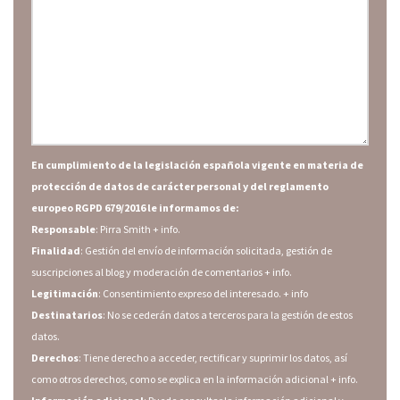
En cumplimiento de la legislación española vigente en materia de
protección de datos de carácter personal y del reglamento
europeo RGPD 679/2016 le informamos de:
Responsable
: Pirra Smith
+ info.
Finalidad
: Gestión del envío de información solicitada, gestión de
suscripciones al blog y moderación de comentarios
+ info.
Legitimación
: Consentimiento expreso del interesado.
+ info
Destinatarios
: No se cederán datos a terceros para la gestión de estos
datos.
Derechos
: Tiene derecho a acceder, rectificar y suprimir los datos, así
como otros derechos, como se explica en la información adicional
+ info.