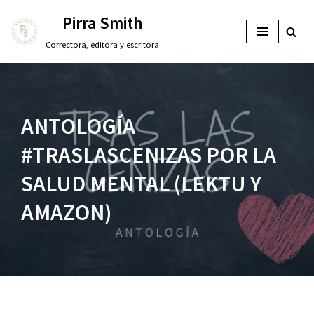
Pirra Smith
Saltar
Correctora, editora y escritora
al
contenido
ANTOLOGÍA
#TRASLASCENIZAS POR LA
SALUD MENTAL (LEKTU Y
AMAZON)