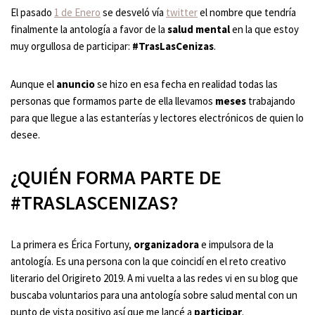
El pasado
1 de Enero
se desveló vía
twitter
el nombre que tendría
finalmente la antología a favor de la
salud mental
en la que estoy
muy orgullosa de participar:
#TrasLasCenizas
.
Aunque el
anuncio
se hizo en esa fecha en realidad todas las
personas que formamos parte de ella llevamos
meses
trabajando
para que llegue a las estanterías y lectores electrónicos de quien lo
desee.
¿QUIÉN FORMA PARTE DE
#TRASLASCENIZAS?
La primera es Érica Fortuny,
organizadora
e impulsora de la
antología. Es una persona con la que coincidí en el reto creativo
literario del Origireto 2019. A mi vuelta a las redes vi en su blog que
buscaba voluntarios para una antología sobre salud mental con un
punto de vista positivo así que me lancé a
participar
.