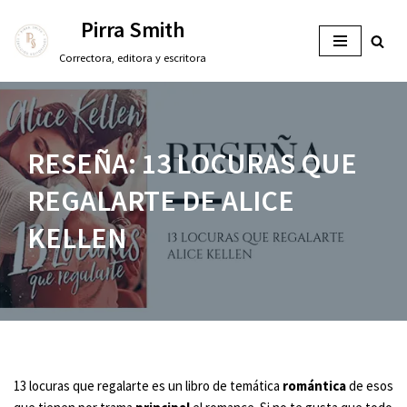
Pirra Smith
Saltar
Correctora, editora y escritora
al
contenido
RESEÑA: 13 LOCURAS QUE
REGALARTE DE ALICE
KELLEN
13 locuras que regalarte es un libro de temática
romántica
de esos