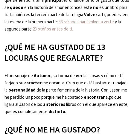
que tienen por trama
principal
el romance. Si no te gusta que todo
se
quede
en la historia de amor entonces este
no
es un libro para
ti. También es la tercera parte de la trilogía
Volver a ti
, puedes leer
la reseña de la primera parte:
33 razones para volver a verte
y la
segunda parte
23 otoños antes de ti.
¿QUÉ ME HA GUSTADO DE 13
LOCURAS QUE REGALARTE?
El personaje de
Autumn,
su forma de
ver
las cosas y cómo está
forjado su
carácter
me encanta. Creo que está bastante trabajada
la
personalidad
de la parte femenina de la historia. Con Jason me
he perdido un poco porque me ha costado
encontrar
algo que
ligara al Jason de los
anteriores
libros con el que aparece en este,
que es completamente
distinto.
¿QUÉ NO ME HA GUSTADO?