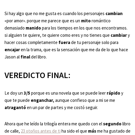
Si hay algo que no me gusta es cuando los personajes
cambian
«por amor». porque me parece que es un
mito
romántico
demasiado
manido
para los tiempos en los que nos encontramos.
si alguien te quiere, te quiere como eres y no tienes que
cambiar
y
hacer cosas completamente
fuera
de tu personaje solo para
encajar
en la trama, que es la sensación que me da de lo que hace
Jason al
final
del libro.
VEREDICTO FINAL:
Le doy un
3/5
porque es una novela que se puede leer
rápido
y
que te puede
enganchar,
aunque confieso que a mi se me
atragantó
en un par de partes y me costó seguir.
Ahora que he leído la trilogía entera me quedo con el
segundo
libro
de calle,
23 otoños antes de ti
ha sido el que
más
me ha gustado de