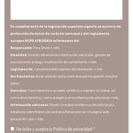
En cumplimiento de la legislación española vigente en materia de
protección de datos de carácter personal y del reglamento
europeo RGPD 679/2016 le informamos de:
Responsable
: Pirra Smith
+ info.
Finalidad
: Gestión del envío de información solicitada, gestión de
suscripciones al blog y moderación de comentarios
+ info.
Legitimación
: Consentimiento expreso del interesado.
+ info
Destinatarios
: No se cederán datos a terceros para la gestión de estos
datos.
Derechos
: Tiene derecho a acceder, rectificar y suprimir los datos, así
como otros derechos, como se explica en la información adicional
+ info.
Información adicional
: Puede consultar la información adicional y
detallada sobre Protección de Datos Personales en mi página web
pirrasmith.com
+ info.
He leído y acepto la
Política de privacidad
*