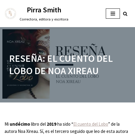
Pirra Smith
Saltar
Correctora, editora y escritora
al
contenido
RESEÑA: EL CUENTO DEL
LOBO DE NOA XIREAU
Mi
undécimo
libro del
2019
ha sido “
El cuento del Lobo
” de la
autora Noa Xireau. Sí, es el tercero seguido que leo de esta autora