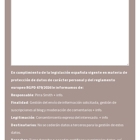
En cumplimiento de la legislación española vigente en materia de
protección de datos de carácter personal y del reglamento
europeo RGPD 679/2016 le informamos de:
Responsable
: Pirra Smith
+ info.
Finalidad
: Gestión del envío de información solicitada, gestión de
suscripciones al blog y moderación de comentarios
+ info.
Legitimación
: Consentimiento expreso del interesado.
+ info
Destinatarios
: No se cederán datos a terceros para la gestión de estos
datos.
Derechos
: Tiene derecho a acceder, rectificar y suprimir los datos, así