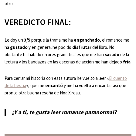
otro.
VEREDICTO FINAL:
Le doy un
3/5
porque la trama me ha
enganchado
, el romance me
ha
gustado
y en general he podido
disfrutar
del libro. No
obstante ha habido errores gramaticales que me han
sacado
de la
lectura y los bandazos en las escenas de acción me han dejado
fría
.
Para cerrar mi historia con esta autora he vuelto a leer «
El cuento
de la bestia
«, que me
encantó
y me ha vuelto a encantar así que
pronto otra buena reseña de Noa Xireau.
¿Y a ti, te gusta leer romance paranormal?