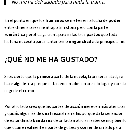
No me ha defraudado para nada la trama.
En el punto en que los
humanos
se meten en la lucha de
poder
entre dimensiones me atrapó la historia pero con la parte
romántica
y erótica ya cierra para mi las tres
partes
que toda
historia necesita para mantenerme
enganchada
de principio a fin.
¿QUÉ NO ME HA GUSTADO?
Si es cierto que la
primera
parte de la novela, la primera mitad, se
hace algo
lenta
porque están encerrados en un solo lugar y cuesta
cogerle el
ritmo
.
Por otro lado creo que las partes de
acción
merecen más atención
y quizás algo más de
destreza
al narrarlas porque da la sensación
de estar dando
bandazos
de un lado a otro sin saberse muy bien lo
que ocurre realmente a parte de golpes y
correr
de un lado para