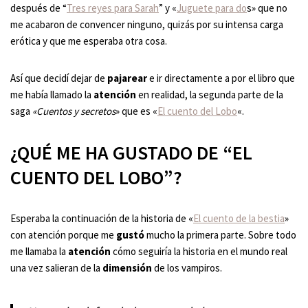
después de “
Tres reyes para Sarah
” y «
Juguete para do
s» que no
me acabaron de convencer ninguno, quizás por su intensa carga
erótica y que me esperaba otra cosa.
Así que decidí dejar de
pajarear
e ir directamente a por el libro que
me había llamado la
atención
en realidad, la segunda parte de la
saga
«Cuentos y secretos
» que es «
El cuento del Lobo
«.
¿QUÉ ME HA GUSTADO DE “EL
CUENTO DEL LOBO”?
Esperaba la continuación de la historia de «
El cuento de la bestia
»
con atención porque me
gustó
mucho la primera parte. Sobre todo
me llamaba la
atención
cómo seguiría la historia en el mundo real
una vez salieran de la
dimensión
de los vampiros.