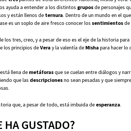
os ayuda a entender a los distintos
grupos
de personajes q
sos y están llenos de
ternura
. Dentro de un mundo en el que 
base es un soplo de aire fresco conocer los
sentimientos
de 
e los tres, creo, y a pesar de eso es el eje de la historia p
e los principios de
Vera
y la valentía de
Misha
para hacer lo 
 está llena de
metáforas
que se cuelan entre diálogos y nar
ciendo que las
descripciones
no sean pesadas y que siempr
osas.
istoria que, a pesar de todo, está imbuida de
esperanza
.
E HA GUSTADO?