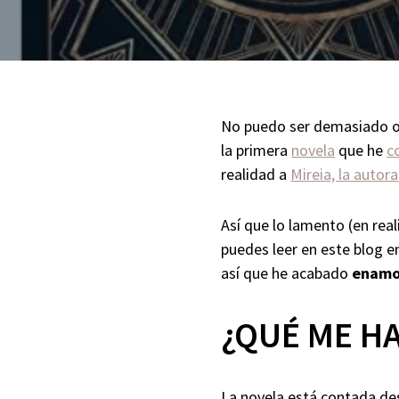
No puedo ser demasiado o
la primera
novela
que he
c
realidad a
Mireia, la autora
Así que lo lamento (en re
puedes leer en este blog en
así que he acabado
enam
¿QUÉ ME H
La novela está contada d