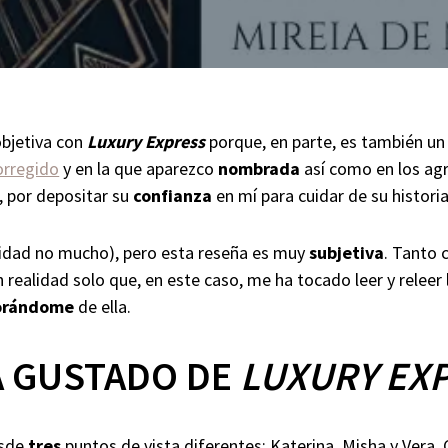
bjetiva con
Luxury Express
porque, en parte, es también un
orregido
y en la que aparezco
nombrada
así como en los ag
, por depositar su
confianza
en mí para cuidar de su historia
alidad no mucho), pero esta reseña es muy
subjetiva
. Tanto 
 realidad solo que, en este caso, me ha tocado leer y releer
orándome
de ella.
A GUSTADO DE
LUXURY EX
esde
tres
puntos de vista diferentes: Katerina, Misha y Vera.