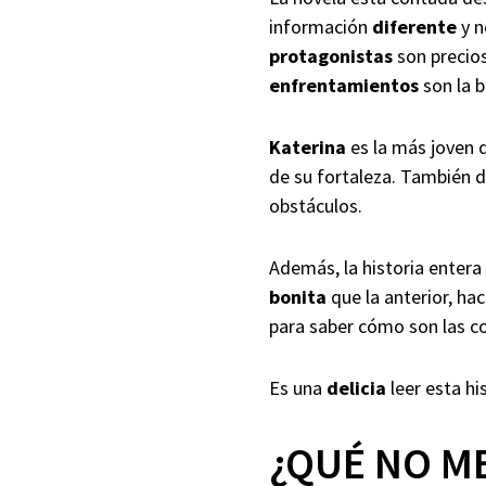
información
diferente
y n
protagonistas
son precio
enfrentamientos
son la 
Katerina
es la más joven d
de su fortaleza. También d
obstáculos.
Además, la historia entera
bonita
que la anterior, ha
para saber cómo son las c
Es una
delicia
leer esta h
¿QUÉ NO M