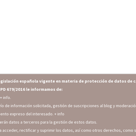
egislación española vigente en materia de protección de datos de c
PD 679/2016 le informamos de:
h
+ info.
vío de información solicitada, gestión de suscripciones al blog y moderac
iento expreso del interesado.
+ info
erán datos a terceros para la gestión de estos datos.
a acceder, rectificar y suprimir los datos, así como otros derechos, como s