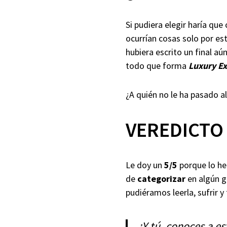
Si pudiera elegir haría que
ocurrían cosas solo por es
hubiera escrito un final a
todo que forma
Luxury E
¿A quién no le ha pasado a
VEREDICTO 
Le doy un
5/5
porque lo he
de
categorizar
en algún g
pudiéramos leerla, sufrir y
¿Y tú, conoces a e