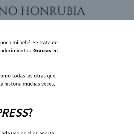
 poco mi bebé. Se trata de
radecimientos.
Gracias
en
.
como todas las otras que
 la historia muchas veces,
PRESS
?
 Cada uno de ellos aporta