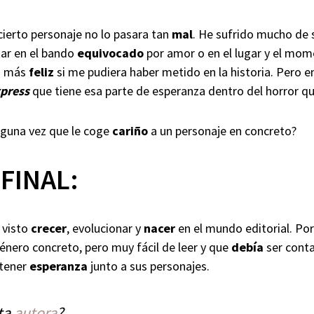
 cierto personaje no lo pasara tan
mal
. He sufrido mucho de
tar en el bando
equivocado
por amor o en el lugar y el m
ún más
feliz
si me pudiera haber metido en la historia. Pero e
xpress
que tiene esa parte de esperanza dentro del horror q
lguna vez que le coge
cariño
a un personaje en concreto?
FINAL:
 visto
crecer
, evolucionar y
nacer
en el mundo editorial. Porq
énero concreto, pero muy fácil de leer y que
debía
ser cont
 tener
esperanza
junto a sus personajes.
sta
autora
?