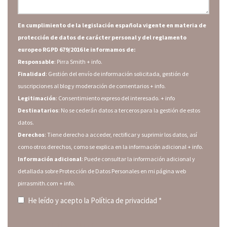
En cumplimiento de la legislación española vigente en materia de
protección de datos de carácter personal y del reglamento
europeo RGPD 679/2016 le informamos de:
Responsable
: Pirra Smith
+ info.
Finalidad
: Gestión del envío de información solicitada, gestión de
suscripciones al blog y moderación de comentarios
+ info.
Legitimación
: Consentimiento expreso del interesado.
+ info
Destinatarios
: No se cederán datos a terceros para la gestión de estos
datos.
Derechos
: Tiene derecho a acceder, rectificar y suprimir los datos, así
como otros derechos, como se explica en la información adicional
+ info.
Información adicional
: Puede consultar la información adicional y
detallada sobre Protección de Datos Personales en mi página web
pirrasmith.com
+ info.
He leído y acepto la
Política de privacidad
*