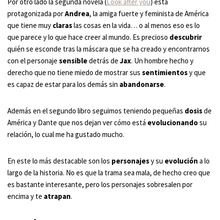
Por otro lado la segunda novela (
Look after you
) está
protagonizada por
Andrea
, la amiga fuerte y feminista de América
que tiene muy
claras
las cosas en la vida… o al menos eso es lo
que parece y lo que hace creer al mundo. Es precioso
descubrir
quién se esconde tras la máscara que se ha creado y encontrarnos
con el personaje
sensible
detrás de
Jax
. Un hombre hecho y
derecho que no tiene miedo de mostrar sus
sentimientos
y que
es capaz de estar para los demás sin
abandonarse
.
Además en el segundo libro seguimos teniendo pequeñas
dosis
de
América y Dante que nos dejan ver cómo está
evolucionando
su
relación, lo cual me ha gustado mucho.
En este lo más destacable son los
personajes
y su
evolución
a lo
largo de la historia. No es que la trama sea mala, de hecho creo que
es bastante interesante, pero los personajes sobresalen por
encima y te
atrapan
.