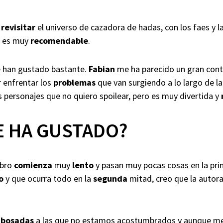
o
revisitar
el universo de cazadora de hadas, con los faes y la
ro es muy
recomendable
.
 han gustado bastante.
Fabian
me ha parecido un gran contr
 enfrentar los
problemas
que van surgiendo a lo largo de 
s personajes que no quiero spoilear, pero es muy divertida y
E HA GUSTADO?
ibro
comienza
muy
lento
y pasan muy pocas cosas en la pri
o
y que ocurra todo en la
segunda
mitad, creo que la autora
abosadas
a las que no estamos acostumbrados y aunque me