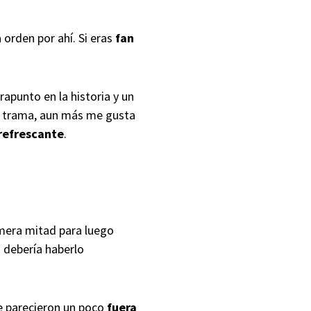
 orden por ahí. Si eras
fan
apunto en la historia y un
la trama, aun más me gusta
refrescante
.
mera mitad para luego
 debería haberlo
 parecieron un poco
fuera