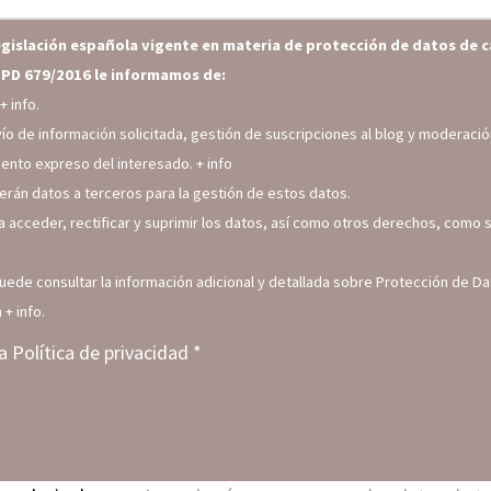
egislación española vigente en materia de protección de datos de c
PD 679/2016 le informamos de:
h
+ info.
vío de información solicitada, gestión de suscripciones al blog y moderac
iento expreso del interesado.
+ info
erán datos a terceros para la gestión de estos datos.
a acceder, rectificar y suprimir los datos, así como otros derechos, como s
Puede consultar la información adicional y detallada sobre Protección de D
m
+ info.
la
Política de privacidad
*