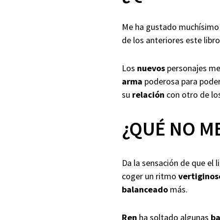
Me ha gustado muchísim
de los anteriores este lib
Los
nuevos
personajes me
arma
poderosa para poder
su
relación
con otro de lo
¿QUÉ NO M
Da la sensación de que el l
coger un ritmo
vertiginos
balanceado
más.
Ren
ha soltado algunas
b