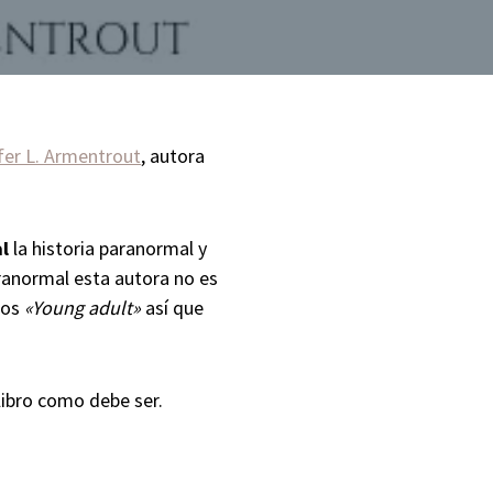
fer L. Armentrout
, autora
al
la historia paranormal y
aranormal esta autora no es
dos
«Young adult»
así que
libro como debe ser.