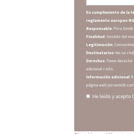
En cumplimiento de la l
reglamento europeo RG
Responsable
: Pirra Smit
Finalidad
: Gestión del en
Legitimación
: Consentim
Destinatarios
: No se ced
Derechos
: Tiene derecho 
adicional
+ info.
Información adicional
: 
página web pirrasmith.co
He leído y acepto 