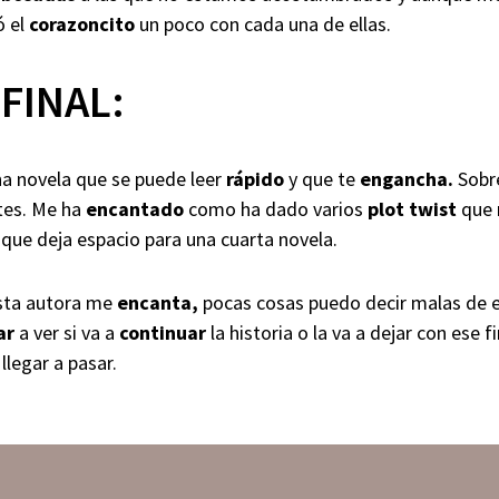
ó el
corazoncito
un poco con cada una de ellas.
FINAL:
a novela que se puede leer
rápido
y que te
engancha.
Sobre
tes. Me ha
encantado
como ha dado varios
plot twist
que 
que deja espacio para una cuarta novela.
sta autora me
encanta,
pocas cosas puedo decir malas de e
ar
a ver si va a
continuar
la historia o la va a dejar con ese f
llegar a pasar.